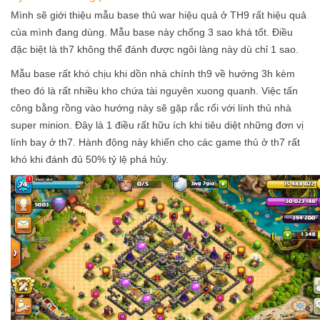
Mình sẽ giới thiệu mẫu base thủ war hiệu quả ở TH9 rất hiệu quả
của mình đang dùng. Mẫu base này chống 3 sao khá tốt. Điều
đặc biệt là th7 không thể đánh được ngôi làng này dù chỉ 1 sao.
Mẫu base rất khó chịu khi dồn nhà chính th9 về hướng 3h kèm
theo đó là rất nhiều kho chứa tài nguyên xuong quanh. Việc tấn
công bằng rồng vào hướng này sẽ gặp rắc rối với lính thủ nhà
super minion. Đây là 1 điều rất hữu ích khi tiêu diệt những đơn vị
lính bay ở th7. Hành động này khiến cho các game thủ ở th7 rất
khó khi đánh đủ 50% tỷ lệ phá hủy.