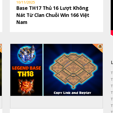
10/11/2025
Base TH17 Thủ 16 Lượt Không
Nát Từ Clan Chuỗi Win 166 Việt
Nam
T
T
T
T
T
T
T