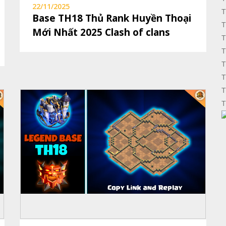
22/11/2025
T
Base TH18 Thủ Rank Huyền Thoại
T
Mới Nhất 2025 Clash of clans
T
T
T
T
T
T