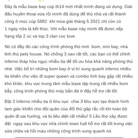
Đây là mẫu base bay cúp th14 mới nhất mình đang sử dụng. Giải
đấu huyền thoại vừa rồi mình đã dùng để thủ nhà và rất thành
công ở múc cúp 5882 khi mùa giải tháng 5 2021 chỉ còn có
1 ngày nữa là kết thúc. Với mẫu base này mình đã được xếp
hạng tốp 2 úc và top 3 clan coc love.
Nó có đầy đủ các công trình phòng thủ mới bom, mìn bay, nhà
linh thú pets house. Nó chống 3 sao rất tốt, các bạn có thể chỉnh
inferno tháp hỏa ngục nhiều tia để tối ưu hóa khả năng phòng thủ
nhé. Việc bố trí những bom bay ở vị trí xung quanh inferno nhiều
tia khiến cho việc đi super queen và combo lính bay gặp rất nhiều
khó khăn. khu vực trung tâm mẫu base tập trung rất nhiều bom
bẫy, công trình phòng thủ máy bắn đá ở đấy hỗ trợ rất tốt.
Đặt 3 Inferno nhiều tia ở khu vực chia 3 khu vực tạo thành hình
tam giác khiến cho đội quân của đối thủ gặp rắc rối khi toàn bộ
quân đi sai hướng, và bị tiêu diệt rất nhiều! 5 Lều thợ xây được
đặt ngay sau khu vực nhà chính town hall hỗ trợ rất tốt trong việc
sửa chữa và hồi máu những công trình xung quanh nó.